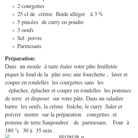
2 courgettes
25 cl de crème fluide alléger à 3 %
5 pincées de curry en poudre
3 oeufs
Sel poivre
Parmesans
Préparation:
Dans un moule à tarte étaler votre pâte feuilletée
p
iquet le fond de la pâte avec une fourchette ,
laver et
couper en rondelles les courgettes
sans les
éplucher,
éplucher et couper en rondelles les pommes
de terre e
t disposer sur votre pâte. D
ans un saladier
battre l
es oeufs, la crème fraîche, le curry .
Saler et
poivrer
mettre sur la préparation courgettes et
pomme de terre.
Saupoudrez de parmesans.
Four à
180 °c 30 à 35 min .