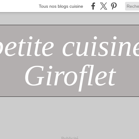
Tous nos blogs cuisine
petite cuisin
Giroflet
Publicité