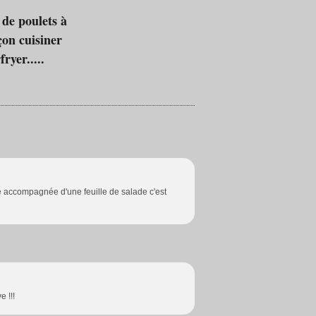
 de poulets à
on cuisiner
ryer.....
e accompagnée d'une feuille de salade c'est
e !!!