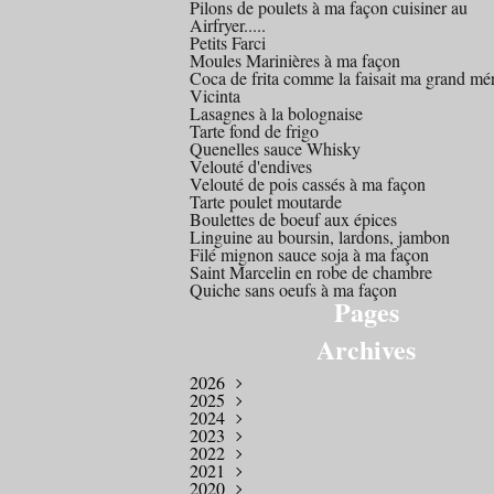
Pilons de poulets à ma façon cuisiner au
Airfryer.....
Petits Farci
Moules Marinières à ma façon
Coca de frita comme la faisait ma grand mé
Vicinta
Lasagnes à la bolognaise
Tarte fond de frigo
Quenelles sauce Whisky
Velouté d'endives
Velouté de pois cassés à ma façon
Tarte poulet moutarde
Boulettes de boeuf aux épices
Linguine au boursin, lardons, jambon
Filé mignon sauce soja à ma façon
Saint Marcelin en robe de chambre
Quiche sans oeufs à ma façon
Pages
Archives
2026
2025
Mars
(1)
2024
Octobre
(1)
2023
Août
Décembre
(1)
(1)
2022
Juillet
Novembre
Décembre
(2)
(1)
(4)
2021
Avril
Octobre
Novembre
Décembre
(2)
(2)
(1)
(1)
2020
Mars
Septembre
Août
Novembre
Novembre
(4)
(1)
(3)
(1)
(2)