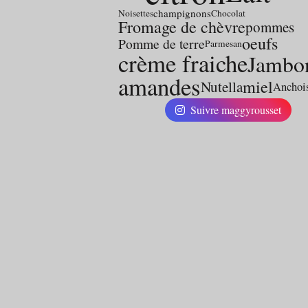
champignons
Noisettes
Chocolat
Fromage de chèvre
pommes
oeufs
Pomme de terre
Parmesan
crème fraiche
Jambo
amandes
miel
Nutella
Anchoi
Suivre maggyrousset