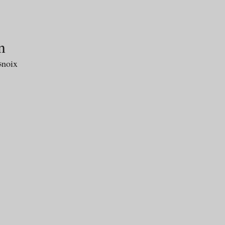
n
noix
s