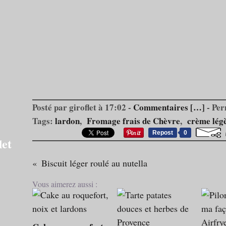
Posté par giroflet à 17:02 -
Commentaires [
…
]
- Per
Tags:
lardon
,
Fromage frais de Chèvre
,
crème lég
Repost
0
let
Biscuit léger roulé au nutella
Vous aimerez aussi :