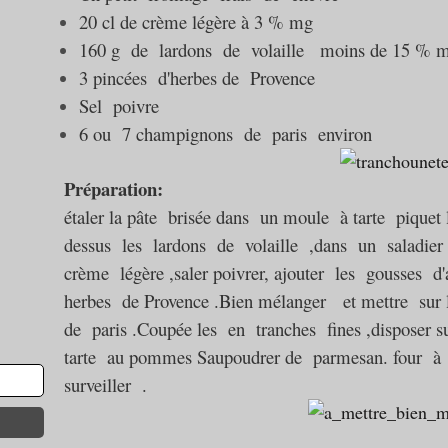
20 cl de crème légère à 3 % mg
160 g de lardons de volaille moins de 15 %
3 pincées d'herbes de Provence
Sel poivre
6 ou 7 champignons de paris environ
Préparation:
étaler la pâte brisée dans un moule à tarte piquet
dessus les lardons de volaille ,
dans un saladier b
crème légère ,saler poivrer,
ajouter les gousses d
herbes de Provence .
Bien mélanger et mettre sur 
de paris .
Coupée les en tranches fines ,
disposer su
tarte au pommes
Saupoudrer de parmesan. f
our à
surveiller .