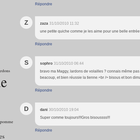
Répondre
Z
zaza
31/10/2010 11:32
une petite quiche comme je les aime pour une belle entrée 
Répondre
S
sophro
31/10/2010 06:44
ardons
bravo ma Maggy, lardons de volailles ? connais même pas 
le
beacoup, et bien réussie la tienne.<br /> bisous et bon diman
Répondre
D
dani
30/10/2010 19:04
Super comme toujours!!!Gros bisoussss!!!
pomme
Répondre
es