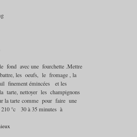
 mg
 le fond avec une fourchette .
Mettre
attre, l
es oeufs, le fromage , la
'ail finement émincées et les
la tarte,
nettoyer les champignons
r la tarte
c
omme pour faire une
 210 °c 30 à 35 minutes à