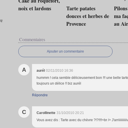
Cake au roquefort,
noix et lardons
Tarte patates
Pilons
douces et herbes de
ma faç
re
Provence
au Airf
Commentaires
Ajouter un commentaire
A
aurél
02/11/2010 16:36
hummm ! cela semble délicieusement bon !!! une belle tart
toujours un délice !! biz aurél
Répondre
C
Carollinette
31/10/2010 20:21
Vous avez dis : Tarte avec du chèvre ?!?!!!!<br /> J'arriiiiiiiiiiv