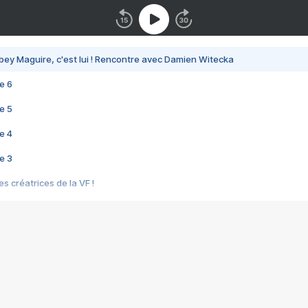
bey Maguire, c'est lui ! Rencontre avec Damien Witecka
e 6
e 5
e 4
e 3
s créatrices de la VF !
e 2
e 1
e Mektoub My Love arrive enfin ! Rencontre avec Shaïn Boumedine et Sal
i : après Toni en famille
elle réalise le bouleversant Dites lui que je l'aime