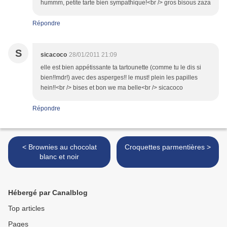
hummm, petite tarte bien sympathique!<br /> gros bisous zaza
Répondre
S
sicacoco
28/01/2011 21:09
elle est bien appétissante ta tartounette (comme tu le dis si
bien!!mdr!) avec des asperges!! le must! plein les papilles
hein!!<br /> bises et bon we ma belle<br /> sicacoco
Répondre
< Brownies au chocolat
Croquettes parmentières >
blanc et noir
Hébergé par Canalblog
Top articles
Pages