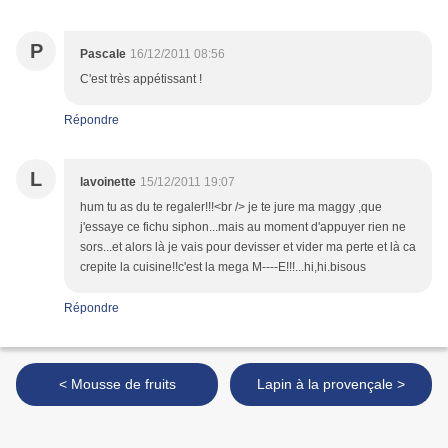
P
Pascale
16/12/2011 08:56
C'est très appétissant !
Répondre
L
lavoinette
15/12/2011 19:07
hum tu as du te regaler!!!<br /> je te jure ma maggy ,que
j'essaye ce fichu siphon...mais au moment d'appuyer rien ne
sors...et alors là je vais pour devisser et vider ma perte et là ca
crepite la cuisine!!c'est la mega M----E!!!...hi,hi.bisous
Répondre
< Mousse de fruits
Lapin à la provençale >