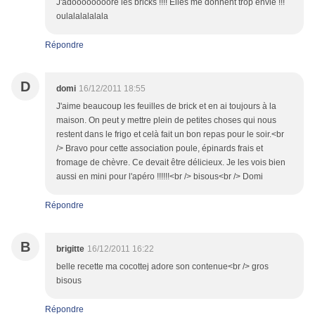
J'adoooooooore les bricks !!!! Elles me donnent trop envie !!!
oulalalalalala
Répondre
D
domi
16/12/2011 18:55
J'aime beaucoup les feuilles de brick et en ai toujours à la
maison. On peut y mettre plein de petites choses qui nous
restent dans le frigo et celà fait un bon repas pour le soir.<br
/> Bravo pour cette association poule, épinards frais et
fromage de chèvre. Ce devait être délicieux. Je les vois bien
aussi en mini pour l'apéro !!!!!!<br /> bisous<br /> Domi
Répondre
B
brigitte
16/12/2011 16:22
belle recette ma cocottej adore son contenue<br /> gros
bisous
Répondre