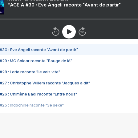
FACE A #30 : Eve Angeli raconte "Avant de partir"
#30 : Eve Angeli raconte "Avant de partir"
#29 : MC Solaar raconte "Bouge de là"
28 : Lorie raconte "Je vais vite"
#27 : Christophe Willem raconte "Jacques a dit"
#26 : Chimène Badi raconte "Entre nous"
#25 : Indochine raconte "3e sexe"
#24 : Zaho raconte "C'est chelou"
#23 : Patrick Bruel raconte "Au café des délices"