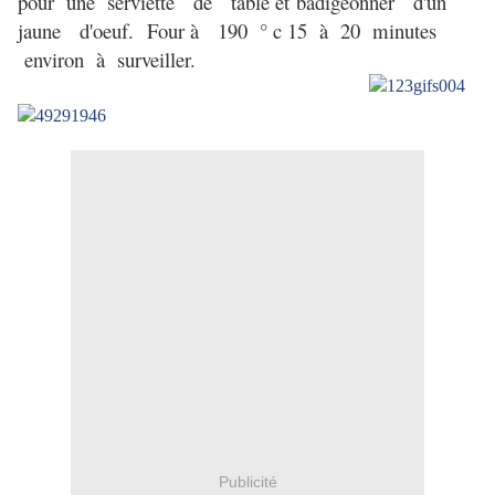
pour une serviette de table
et
badigeonner d'un
jaune
d'oeuf.
Four à 190 ° c 15 à 20 minutes
environ à surveiller.
Publicité