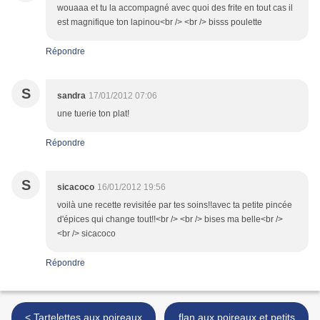
wouaaa et tu la accompagné avec quoi des frite en tout cas il
est magnifique ton lapinou<br /> <br /> bisss poulette
Répondre
S
sandra
17/01/2012 07:06
une tuerie ton plat!
Répondre
S
sicacoco
16/01/2012 19:56
voilà une recette revisitée par tes soins!!avec ta petite pincée
d'épices qui change tout!!<br /> <br /> bises ma belle<br />
<br /> sicacoco
Répondre
< Tartelettes aux poireaux
flan aux poireaux et petits