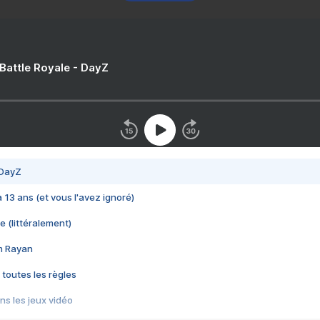
 Battle Royale - DayZ
 DayZ
 a 13 ans (et vous l'avez ignoré)
e (littéralement)
im Rayan
 toutes les règles
s les jeux vidéo