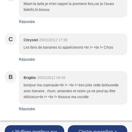
Miam ta tarte,je m'en rappel la premiere fois,car je l'avais
faite!hi,hi.bisous
Répondre
C
Chrystel
20/02/2012 17:38
Les fans de bananes ici apprécieront.<br /> <br /> Chrys
Répondre
B
Brigitte
20/02/2012 09:48
bonjour ma copinaute<br /> <br /> tres jolie cette tartounette
avec banane , rhum, amandes et raisin ça ne peut qu être
délicieux<br /> <br /> bissous ma cocotte
Répondre
< Muffines moelleux aux
Chichis marseillais >