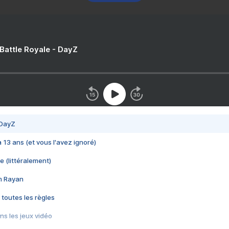
 Battle Royale - DayZ
 DayZ
 a 13 ans (et vous l'avez ignoré)
e (littéralement)
im Rayan
 toutes les règles
s les jeux vidéo