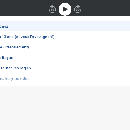
 DayZ
 a 13 ans (et vous l'avez ignoré)
e (littéralement)
im Rayan
 toutes les règles
s les jeux vidéo
us choquant de Rockstar ? - Le scandale BULLY
e plus moche de Steam
du RÊVE tourne au CAUCHEMAR
pendant 8 heures