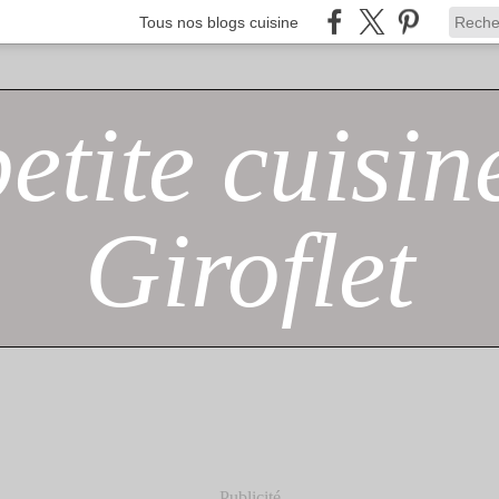
Tous nos blogs cuisine
petite cuisin
Giroflet
Publicité