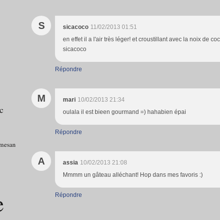
S
sicacoco
11/02/2013 01:51
en effet il a l'air très léger! et croustillant avec la noix de 
sicacoco
Répondre
M
mari
10/02/2013 21:34
c
oulala il est bieen gourmand =) hahabien épai
Répondre
mesan
A
assia
10/02/2013 21:08
Mmmm un gâteau alléchant! Hop dans mes favoris :)
e
Répondre