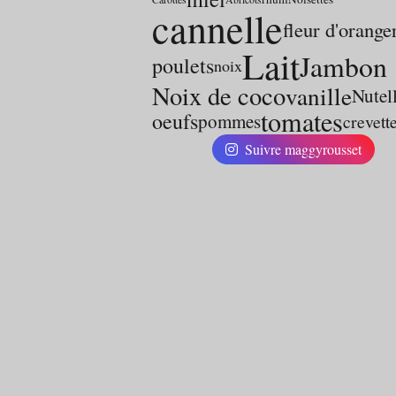
cannelle
fleur d'orange
Lait
Jambon
poulets
noix
Noix de coco
vanille
Nutel
tomates
oeufs
pommes
crevett
Suivre maggyrousset