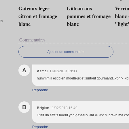
Gateaux léger
Gâteau aux
Verri
citron et fromage
pommes et fromage
blanc
re
blanc
blanc
"light
Commentaires
Ajouter un commentaire
A
Asmali
11/02/2013 19:03
hummm il est bien moelleux et surtout gourmand..<br /> <br 
Répondre
B
Brigitte
11/02/2013 16:49
il fait un effets boeuf yon gateauv <br /> <br /> bravo ma co
Répondre