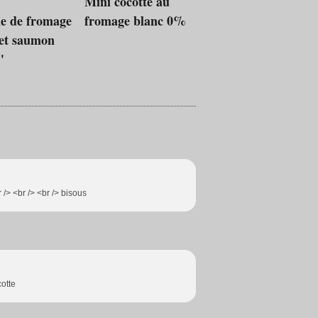
Mini cocotte au
ne de fromage
fromage blanc 0%
 et saumon
"
/> <br /> <br /> bisous
cotte