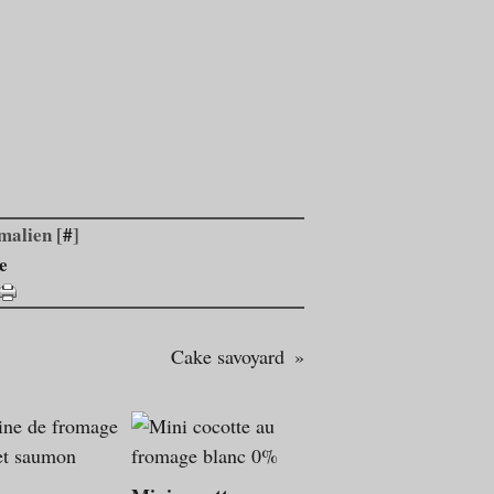
malien [
#
]
e
Cake savoyard