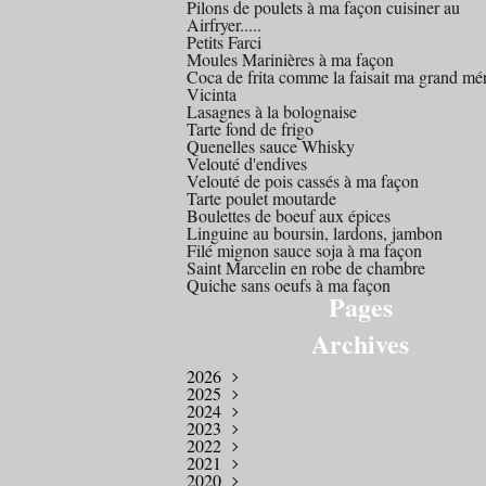
Pilons de poulets à ma façon cuisiner au
Airfryer.....
Petits Farci
Moules Marinières à ma façon
Coca de frita comme la faisait ma grand mé
Vicinta
Lasagnes à la bolognaise
Tarte fond de frigo
Quenelles sauce Whisky
Velouté d'endives
Velouté de pois cassés à ma façon
Tarte poulet moutarde
Boulettes de boeuf aux épices
Linguine au boursin, lardons, jambon
Filé mignon sauce soja à ma façon
Saint Marcelin en robe de chambre
Quiche sans oeufs à ma façon
Pages
Archives
2026
2025
Mars
(1)
2024
Octobre
(1)
2023
Août
Décembre
(1)
(1)
2022
Juillet
Novembre
Décembre
(2)
(1)
(4)
2021
Avril
Octobre
Novembre
Décembre
(2)
(2)
(1)
(1)
2020
Mars
Septembre
Août
Novembre
Novembre
(4)
(1)
(3)
(1)
(2)