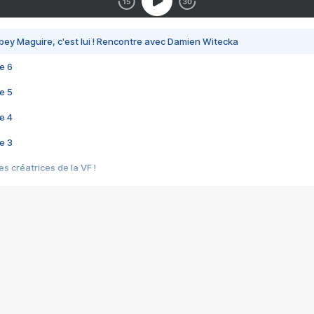
bey Maguire, c'est lui ! Rencontre avec Damien Witecka
e 6
e 5
e 4
e 3
s créatrices de la VF !
e 2
e 1
e Mektoub My Love arrive enfin ! Rencontre avec Shaïn Boumedine et Sal
i : après Toni en famille
elle réalise le bouleversant Dites lui que je l'aime