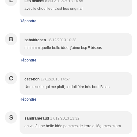
L
Les délices d'ou
21/12/2013 14:55
avec le chou fleur c'est très original
Répondre
B
babakitchen
18/12/2013 10:28
mmmmm quelle belle idée, j'aime bcp !! bisous
Répondre
C
ceci-bon
17/12/2013 14:57
Une recette qui me plait, ça doit être très bon! Bises.
Répondre
S
sandraheraud
17/12/2013 13:32
en voilà une belle idée pommes de terre et légumes miam