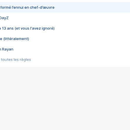
nsformé l’ennui en chef-d’œuvre
 DayZ
 a 13 ans (et vous l'avez ignoré)
e (littéralement)
im Rayan
 toutes les règles
s les jeux vidéo
us choquant de Rockstar ? - Le scandale BULLY
e plus moche de Steam
du RÊVE tourne au CAUCHEMAR
pendant 8 heures
it… à tort