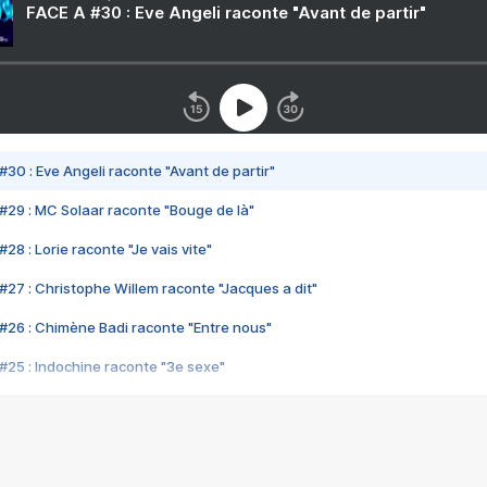
FACE A #30 : Eve Angeli raconte "Avant de partir"
#30 : Eve Angeli raconte "Avant de partir"
#29 : MC Solaar raconte "Bouge de là"
28 : Lorie raconte "Je vais vite"
#27 : Christophe Willem raconte "Jacques a dit"
#26 : Chimène Badi raconte "Entre nous"
#25 : Indochine raconte "3e sexe"
#24 : Zaho raconte "C'est chelou"
#23 : Patrick Bruel raconte "Au café des délices"
#22 : Kyo raconte "Le chemin"