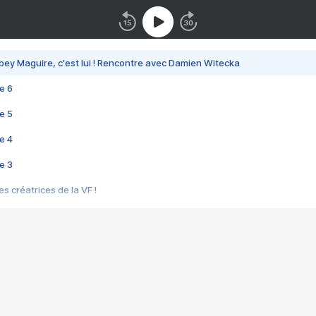
bey Maguire, c'est lui ! Rencontre avec Damien Witecka
e 6
e 5
e 4
e 3
s créatrices de la VF !
e 2
e 1
e Mektoub My Love arrive enfin ! Rencontre avec Shaïn Boumedine et Sal
i : après Toni en famille