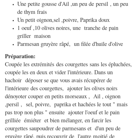
Une petite gousse d'Ail ,un peu de
persil
, un peu
de thym frais
Un petit oignon,
sel ,poivre, Paprika doux
1 oeuf ,10 olives noires, u
ne tranche de pain
griller
maison
Parmesan
gruyère
râpé,
un filée d'huile d'olive
Préparation:
Coupée les
extrémités
des
courgettes
sans les
épluchées,
coupée les en deux et vider l'intérieure. Dans un
hachoir déposer se que vous avais récupérer de
l'intérieure des courgettes, ajouter les olives noirs
dénoyoter couper en petits morseaux , Ail , oignon
,persil ,
sel, poivre, paprika et hachées le tout " mais
pas trop non plus " ensuite ajouter l'oeuf et le pain
grilliée émiéter et bien mélanger, en farcir les
courgettes saupoudrer de parmesans et d'un peu de
gruyère
râpé
, puis recouvrir de l'
autre
moitié
de