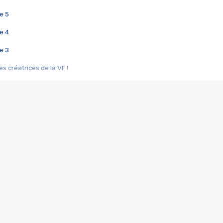
e 5
e 4
e 3
s créatrices de la VF !
e 2
e 1
e Mektoub My Love arrive enfin ! Rencontre avec Shaïn Boumedine et Sal
i : après Toni en famille
elle réalise le bouleversant Dites lui que je l'aime
ais ! Rencontre autour de Vie privée de Rebecca Zlotowski
 de Marguerite, Grave... Rencontre avec Ella Rumpf
 Les Rêveurs, un film intime sur la santé mentale