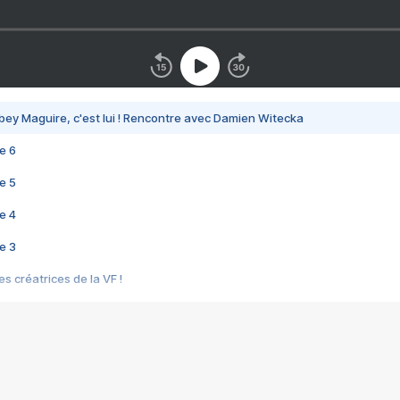
bey Maguire, c'est lui ! Rencontre avec Damien Witecka
e 6
e 5
e 4
e 3
s créatrices de la VF !
e 2
e 1
e Mektoub My Love arrive enfin ! Rencontre avec Shaïn Boumedine et Sal