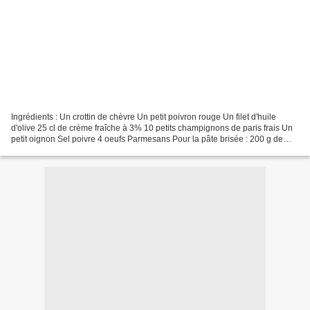
Ingrédients : Un crottin de chèvre Un petit poivron rouge Un filet d'huile
d'olive 25 cl de crème fraîche à 3% 10 petits champignons de paris frais Un
petit oignon Sel poivre 4 oeufs Parmesans Pour la pâte brisée : 200 g de
farine 100 g de beurre st Hubert...