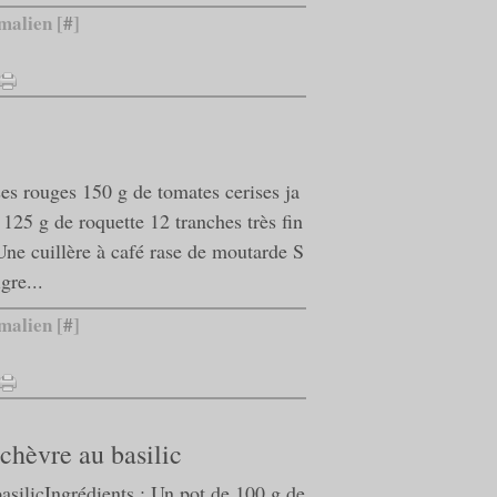
malien [
#
]
ses rouges 150 g de tomates cerises ja
125 g de roquette 12 tranches très fin
Une cuillère à café rase de moutarde S
gre...
malien [
#
]
chèvre au basilic
Ingrédients : Un pot de 100 g de