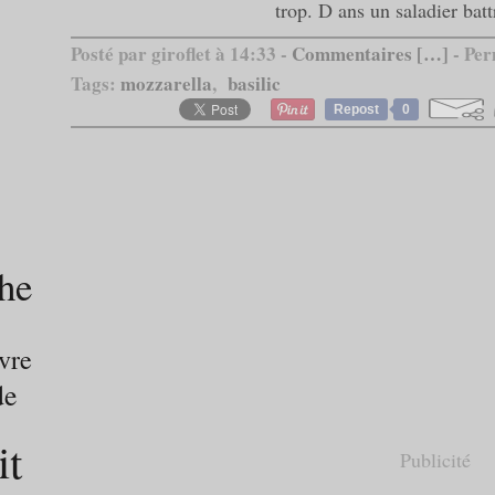
trop. D ans un saladier battr
Posté par giroflet à 14:33 -
Commentaires [
…
]
- Per
Tags:
mozzarella
,
basilic
Repost
0
che
vre
de
it
Publicité