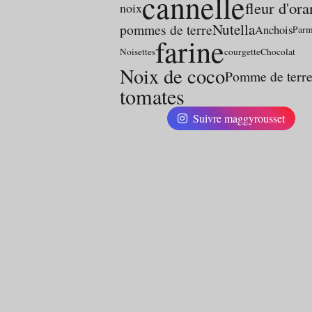
cannelle
fleur d'or
noix
Nutella
pommes de terre
Anchois
Parm
farine
Noisettes
courgette
Chocolat
Noix de coco
Pomme de terr
tomates
Suivre maggyrousset