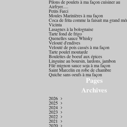
Pilons de poulets à ma façon cuisiner au
Airfryer.....
Petits Farci
Moules Marinières à ma façon
Coca de frita comme la faisait ma grand mé
Vicinta
Lasagnes à la bolognaise
Tarte fond de frigo
Quenelles sauce Whisky
Velouté d'endives
Velouté de pois cassés à ma façon
Tarte poulet moutarde
Boulettes de boeuf aux épices
Linguine au boursin, lardons, jambon
Filé mignon sauce soja à ma façon
Saint Marcelin en robe de chambre
Quiche sans oeufs à ma façon
Pages
Archives
2026
2025
Mars
(1)
2024
Octobre
(1)
2023
Août
Décembre
(1)
(1)
2022
Juillet
Novembre
Décembre
(2)
(1)
(4)
2021
Avril
Octobre
Novembre
Décembre
(2)
(2)
(1)
(1)
2020
Mars
Septembre
Août
Novembre
Novembre
(4)
(1)
(3)
(1)
(2)