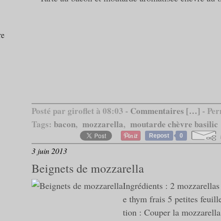
re
Posté par giroflet à 08:03 -
Commentaires [
…
]
- Per
Tags:
bacon
,
mozzarella
,
moutarde chèvre basilic
Repost
0
3 juin 2013
Beignets de mozzarella
Ingrédients : 2 mozzarellas
e thym frais 5 petites feuil
tion : Couper la mozzarella