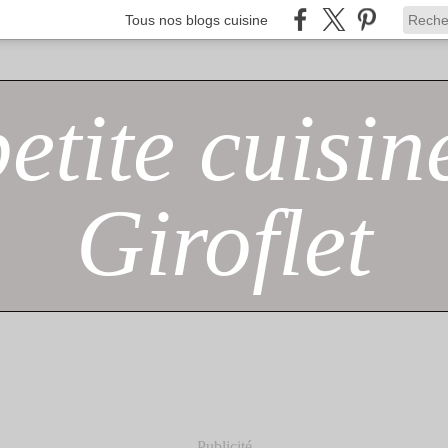
Tous nos blogs cuisine
petite cuisin
Giroflet
Publicité