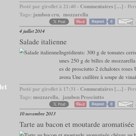
Posté par giroflet à 21:40 -
Commentaires [
…
]
- Per
Tags:
jambon cru
,
mozzarella
Repost
0
4 juillet 2014
Salade italienne
Ingrédients: 300 g de tomates ceri
unes 250 g de billes de mozzarella 
es de prosciutto 2 échalotes roses 
avora Une cuillère à soupe de vinai
let
Posté par giroflet à 17:31 -
Commentaires [
…
]
- Per
Tags:
mozzarella
,
jambon Prosciutto
Repost
0
10 novembre 2013
Tarte au bacon et moutarde aromatisée 