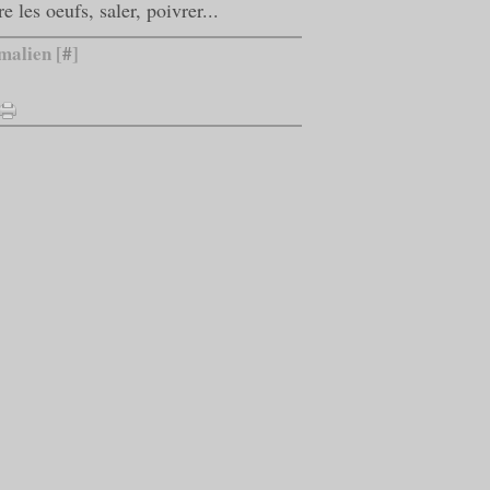
e les oeufs, saler, poivrer...
malien [
#
]