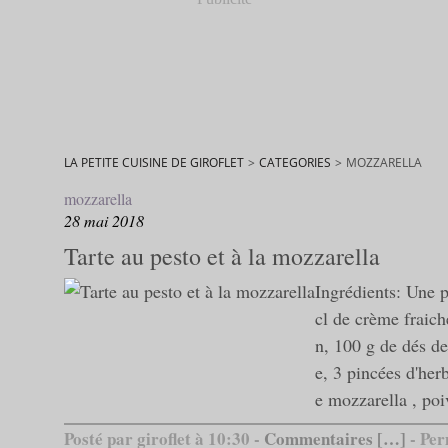
LA PETITE CUISINE DE GIROFLET
>
CATEGORIES
>
MOZZARELLA
mozzarella
28 mai 2018
Tarte au pesto et à la mozzarella
Ingrédients: Une p
cl de crème fraic
n, 100 g de dés d
e, 3 pincées d'her
e mozzarella , poi
Posté par giroflet à 10:30 -
Commentaires [
…
]
- Per