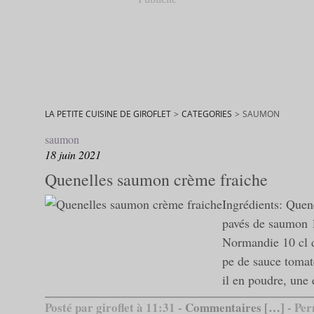
LA PETITE CUISINE DE GIROFLET
>
CATEGORIES
>
SAUMON
saumon
18 juin 2021
Quenelles saumon crème fraiche
Ingrédients: Quen
pavés de saumon 1
Normandie 10 cl d
pe de sauce tomate
il en poudre, une 
Posté par giroflet à 11:31 -
Commentaires [
…
]
- Per