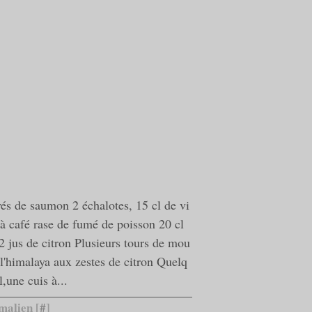
vés de saumon 2 échalotes, 15 cl de vi
 à café rase de fumé de poisson 20 cl
2 jus de citron Plusieurs tours de mou
 l'himalaya aux zestes de citron Quelq
l,une cuis à...
malien [
#
]