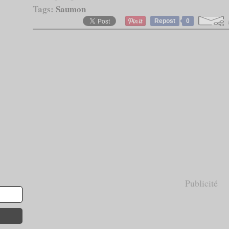
Tags:
Saumon
Repost
0
Publicité