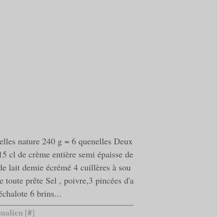
elles nature 240 g = 6 quenelles Deux
5 cl de crème entière semi épaisse de
e lait demie écrémé 4 cuillères à sou
 toute prête Sel , poivre,3 pincées d'a
échalote 6 brins...
malien [
#
]