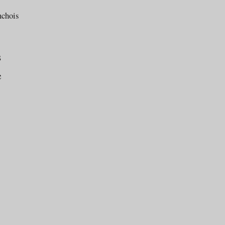
chois
s
e