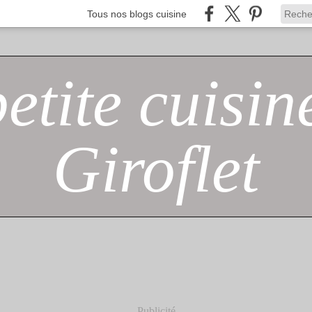
Tous nos blogs cuisine
petite cuisin
Giroflet
Publicité