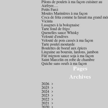
Pilons de poulets à ma façon cuisiner au
Airfryer.....
Petits Farci
Moules Marinières à ma façon
Coca de frita comme la faisait ma grand mé
Vicinta
Lasagnes à la bolognaise
Tarte fond de frigo
Quenelles sauce Whisky
Velouté d'endives
Velouté de pois cassés à ma façon
Tarte poulet moutarde
Boulettes de boeuf aux épices
Linguine au boursin, lardons, jambon
Filé mignon sauce soja à ma façon
Saint Marcelin en robe de chambre
Quiche sans oeufs à ma façon
Pages
Archives
2026
2025
Mars
(1)
2024
Octobre
(1)
2023
Août
Décembre
(1)
(1)
2022
Juillet
Novembre
Décembre
(2)
(1)
(4)
2021
Avril
Octobre
Novembre
Décembre
(2)
(2)
(1)
(1)
2020
Mars
Septembre
Août
Novembre
Novembre
(4)
(1)
(3)
(1)
(2)