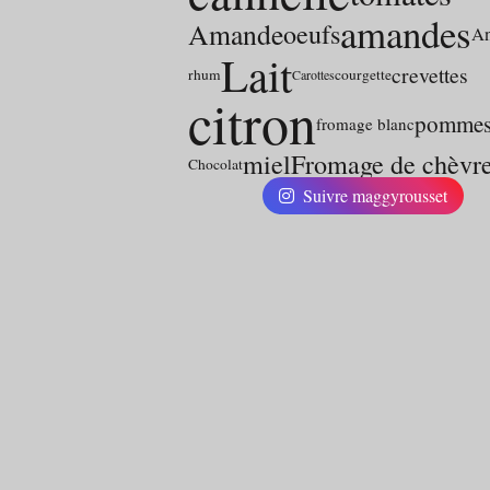
amandes
Amande
oeufs
An
Lait
crevettes
rhum
courgette
Carottes
citron
pomme
fromage blanc
miel
Fromage de chèvr
Chocolat
Suivre maggyrousset