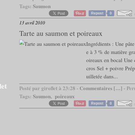
Tags:
Saumon
Repost
0
13 avril 2010
Tarte au saumon et poireaux
Ingrédients : Une pâte 
e à 3 % de matière gr
oireaux en bocal Une 
cros Sel + poivre Prép
uilletée dans...
let
Posté par giroflet à 23:28 -
Commentaires [
…
]
- Per
Tags:
Saumon
,
poireaux
Repost
0