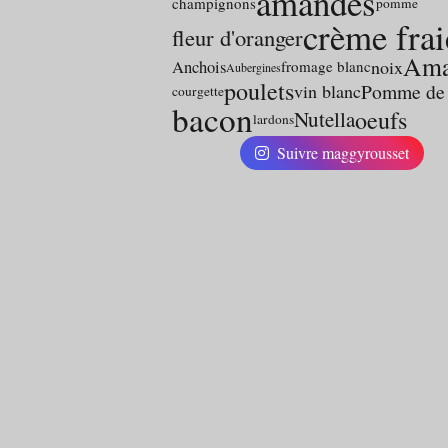
amandes
champignons
pomme
crème frai
fleur d'oranger
Ama
noix
Anchois
fromage blanc
Aubergines
poulets
Pomme de 
vin blanc
courgette
bacon
oeufs
Nutella
lardons
Suivre maggyrousset