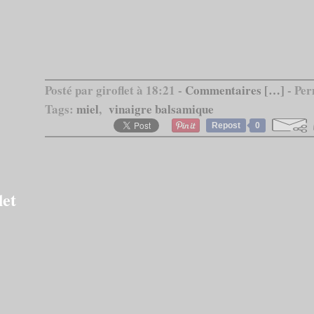
Posté par giroflet à 18:21 -
Commentaires [
…
]
- Per
Tags:
miel
,
vinaigre balsamique
Repost
0
let