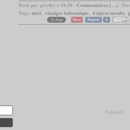
Posté par giroflet à 18:58 -
Commentaires [
…
]
- Per
Tags:
miel
,
vinaigre balsamique
,
4 épices moulu
,
Repost
0
Publicité