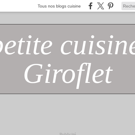
Tous nos blogs cuisine
petite cuisin
Giroflet
Publicité