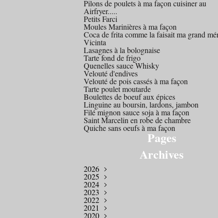
Pilons de poulets à ma façon cuisiner au
Airfryer.....
Petits Farci
Moules Marinières à ma façon
Coca de frita comme la faisait ma grand mé
Vicinta
Lasagnes à la bolognaise
Tarte fond de frigo
Quenelles sauce Whisky
Velouté d'endives
Velouté de pois cassés à ma façon
Tarte poulet moutarde
Boulettes de boeuf aux épices
Linguine au boursin, lardons, jambon
Filé mignon sauce soja à ma façon
Saint Marcelin en robe de chambre
Quiche sans oeufs à ma façon
Pages
Archives
2026
2025
Mars
(1)
2024
Octobre
(1)
2023
Août
Décembre
(1)
(1)
2022
Juillet
Novembre
Décembre
(2)
(1)
(4)
2021
Avril
Octobre
Novembre
Décembre
(2)
(2)
(1)
(1)
2020
Mars
Septembre
Août
Novembre
Novembre
(4)
(1)
(3)
(1)
(2)