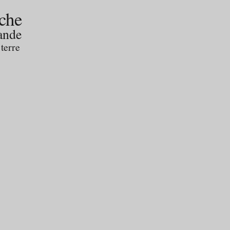
che
nde
terre