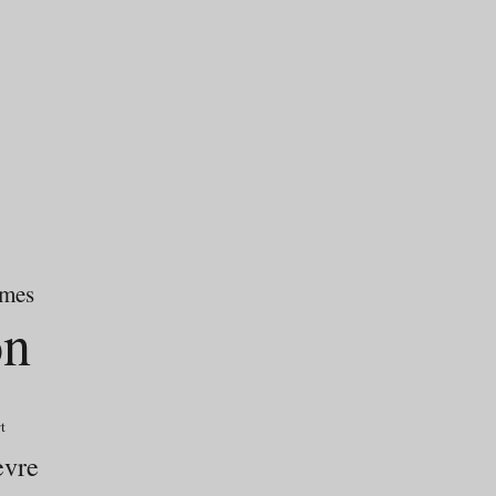
mes
on
t
èvre