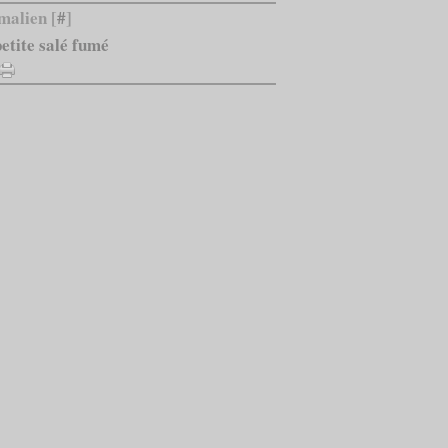
malien [
#
]
petite salé fumé