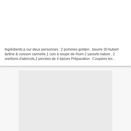
Ingrédients p our deux personnes : 2 pommes golden , beurre St Hubert
tartine & cuisson cannelle,1 cuis à soupe de rhum 2 yaourts nature , 2
oreillons d'abricots,2 pincées de 4 épices Préparation : Coupées les
pommes sans les épluchées et faite comme...