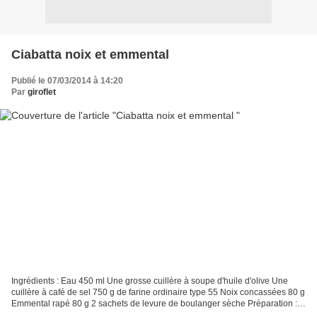
Ciabatta noix et emmental
Publié le 07/03/2014 à 14:20
Par
giroflet
Ingrédients : Eau 450 ml Une grosse cuillère à soupe d'huile d'olive Une
cuillère à café de sel 750 g de farine ordinaire type 55 Noix concassées 80 g
Emmental rapé 80 g 2 sachets de levure de boulanger sèche Préparation :
Verser dans la cuve les ingrédients...