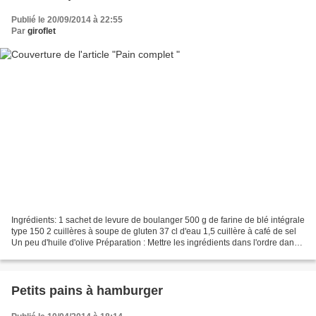
Publié le 20/09/2014 à 22:55
Par
giroflet
Ingrédients: 1 sachet de levure de boulanger 500 g de farine de blé intégrale
type 150 2 cuillères à soupe de gluten 37 cl d'eau 1,5 cuillère à café de sel
Un peu d'huile d'olive Préparation : Mettre les ingrédients dans l'ordre dans
la cuve de la machine...
Petits pains à hamburger