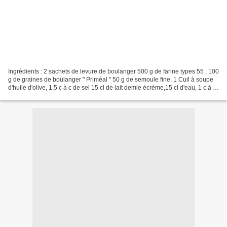
Ingrédients : 2 sachets de levure de boulanger 500 g de farine types 55 , 100
g de graines de boulanger " Priméal " 50 g de semoule fine, 1 Cuil à soupe
d'huile d'olive, 1.5 c à c de sel 15 cl de lait demie écréme,15 cl d'eau, 1 c à c
de sucre Préparation:...