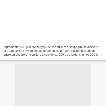
Ingrédients : 500 g de farine type 55 Une cuillère à soupe d'huile d'olive 25
cl d'eau 10 g de levure de boulanger en sachet Une cuillère à soupe de
sucre en poudre Une cuillére à café de sel 100 g de lardons fumés 10 olives
noires dénoyautées 50 g de...