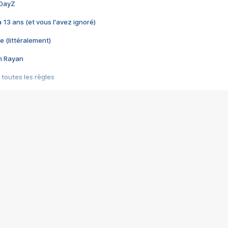
 DayZ
 a 13 ans (et vous l'avez ignoré)
e (littéralement)
im Rayan
 toutes les règles
s les jeux vidéo
us choquant de Rockstar ? - Le scandale BULLY
e plus moche de Steam
du RÊVE tourne au CAUCHEMAR
pendant 8 heures
it… à tort
umiliés par un jeu vidéo
ire - Final Fantasy 8