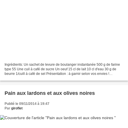
Ingrédients: Un sachet de levure de boulanger instantanée 500 g de farine
type 55 Une cuil à café de sucre Un oeuf 15 cl de lait 10 cl d'eau 30 g de
beurre 1/cuill à café de sel Présentation : à garnir selon vos envies !
Préparation: Mettre les ingrédients...
Pain aux lardons et aux olives noires
Publié le 09/11/2014 à 19:47
Par
giroflet