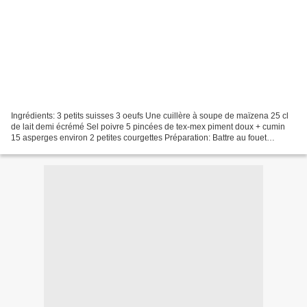
Ingrédients: 3 petits suisses 3 oeufs Une cuillère à soupe de maïzena 25 cl
de lait demi écrémé Sel poivre 5 pincées de tex-mex piment doux + cumin
15 asperges environ 2 petites courgettes Préparation: Battre au fouet
électrique petits suisses, maïzena,...