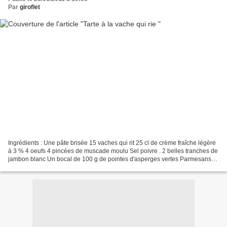
Par
giroflet
Ingrédients : Une pâte brisée 15 vaches qui rit 25 cl de crème fraîche légère
à 3 % 4 oeufs 4 pincées de muscade moulu Sel poivre . 2 belles tranches de
jambon blanc Un bocal de 100 g de pointes d'asperges vertes Parmesans
Préparation: étaler la pâte...